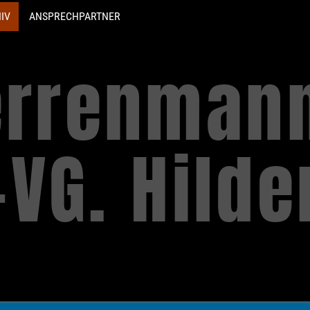
IV
ANSPRECHPARTNER
errenman
-VG. Hild