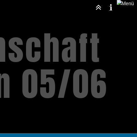
nschaft
en 05/06