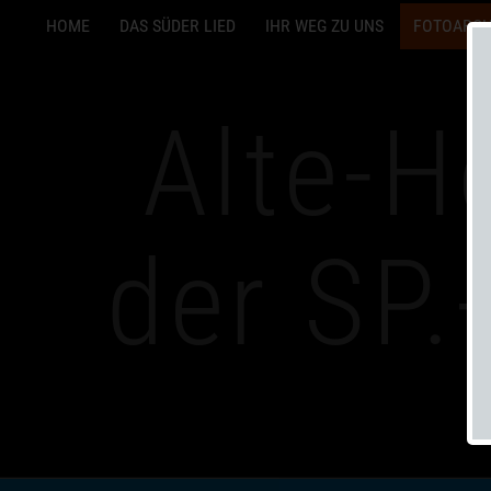
HOME
DAS SÜDER LIED
IHR WEG ZU UNS
FOTOARCH
Alte-H
der SP.