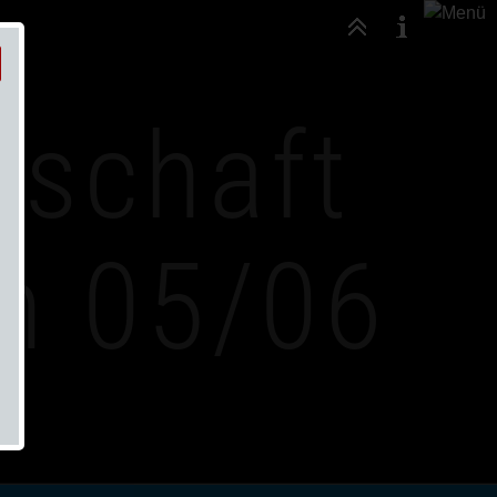
nschaft
en 05/06