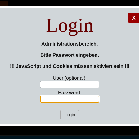
IV
ANSPRECHPARTNER
Login
X
errenman
Administrationsbereich.
Bitte Passwort eingeben.
!!! JavaScript und Cookies müssen aktiviert sein !!!
-VG. Hild
User (optional):
Password: