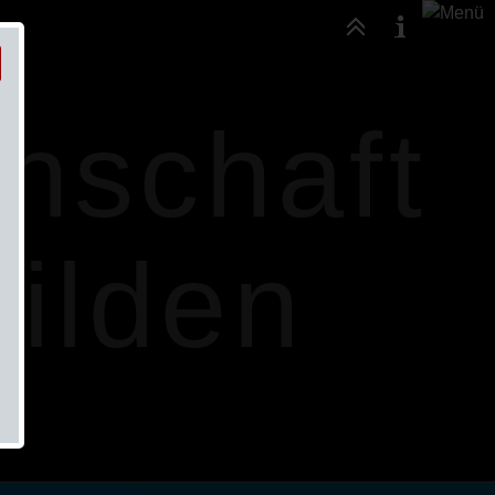
nschaft
ilden