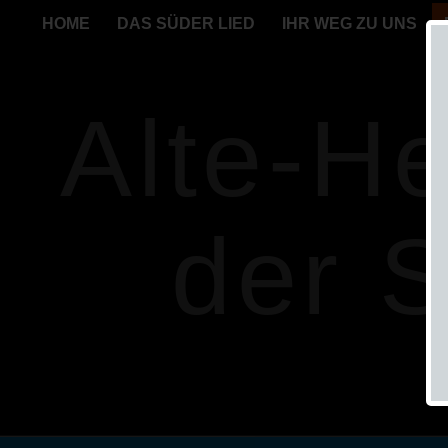
HOME
DAS SÜDER LIED
IHR WEG ZU UNS
Alte-H
der 