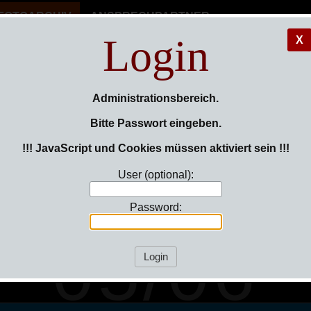
FOTOARCHIV
ANSPRECHPARTNER
Login
X
errenman
Administrationsbereich.
Bitte Passwort eingeben.
!!! JavaScript und Cookies müssen aktiviert sein !!!
SP.-VG. H
User (optional):
Password:
05/06